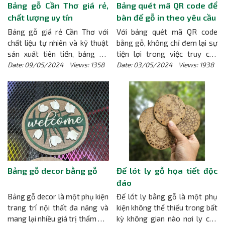
Bảng gỗ Cần Thơ giá rẻ,
Bảng quét mã QR code để
chất lượng uy tín
bàn đế gỗ in theo yêu cầu
Bảng gỗ giá rẻ Cần Thơ với
Với bảng quét mã QR code
chất liệu tự nhiên và kỹ thuật
bằng gỗ, không chỉ đem lại sự
sản xuất tiên tiến, bảng gỗ
tiện lợi trong việc truy cập
thường có tuổi thọ cao và có
thông tin một cách nhanh
Date: 09/05/2024 Views: 1358
Date: 03/05/2024 Views: 1938
khả năng chịu lực tốt, giúp
chóng và dễ dàng, mà còn tạo
bảng này trở thành một đối
ra một không gian làm việc
tác đáng tin cậy trong việc
sang trọng và độc đáo. Sự kết
hoàn thành các nhiệm vụ hàng
hợp giữa tính chất hiện đại của
ngày.
[Chi tiết]
công nghệ và vẻ đẹp tự nhiên
của gỗ mang lại một trải
nghiệm tuyệt vời cho người sử
dụng.
[Chi tiết]
Bảng gỗ decor bằng gỗ
Đế lót ly gỗ họa tiết độc
đáo
Bảng gỗ decor là một phụ kiện
Đế lót ly bằng gỗ là một phụ
trang trí nội thất đa năng và
kiện không thể thiếu trong bất
mang lại nhiều giá trị thẩm mỹ
kỳ không gian nào nơi ly cốc