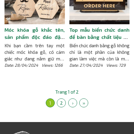
dễ dàng và thoải mái.
[Chi tiết]
tiết]
Móc khóa gỗ khắc tên,
Top mẫu biển chức danh
sản phẩm độc đáo đậm
để bàn bằng chất liệu gỗ
chất vintage và ý nghĩa
đồng cao cấp bán chạy
Khi bạn cầm trên tay một
Biển chức danh bằng gỗ không
nhất
chiếc móc khóa gỗ, có cảm
chỉ là một phần của không
giác như đang nắm giữ một
gian làm việc mà còn là một
phần của tự nhiên, với những
biểu tượng của sự chuyên
Date: 28/04/2024 Views: 1266
Date: 27/04/2024 Views: 729
vân gỗ mềm mại và hương
nghiệp và sự cá nhân hoá. Từ
thơm dễ chịu. Chiếc móc khóa
văn phòng công ty đến nhà
gỗ không chỉ là một phần của
hàng cao cấp, từ sự kiện quan
không gian sống, mà còn là
trọng đến quà tặng ý nghĩa,
Trang 1 of 2
một biểu tượng của sự ấm áp
biển chức danh bằng gỗ đều là
1
2
›
››
và gần gũi.
[Chi tiết]
một lựa chọn tối ưu để tạo ra
ấn tượng và giao tiếp hiệu quả.
Hãy khám phá sự đa dạng và
sự tinh tế của chủ đề top mẫu
biển chức danh để bàn bằng