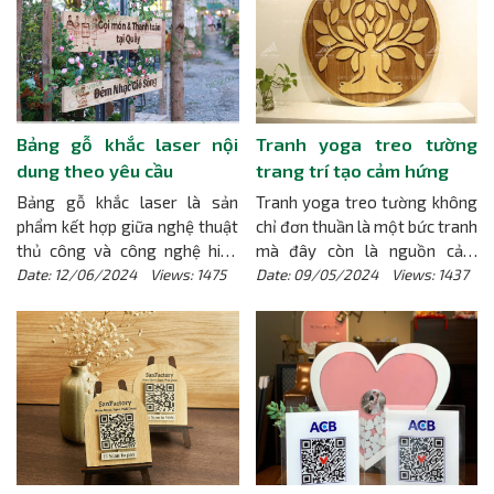
phong cách riêng của mỗi cửa
hàng. Trong bài viết này, hãy
cùng Gimi Factory tìm hiểu
những ưu điểm vượt trội của
bảng gỗ tên shop, địa chỉ thiết
kế uy tín và quy trình sản xuất
Bảng gỗ khắc laser nội
Tranh yoga treo tường
bảng gỗ chuyên nghiệp tại
dung theo yêu cầu
trang trí tạo cảm hứng
Gimi Factory.
[Chi tiết]
Bảng gỗ khắc laser là sản
Tranh yoga treo tường không
phẩm kết hợp giữa nghệ thuật
chỉ đơn thuần là một bức tranh
thủ công và công nghệ hiện
mà đây còn là nguồn cảm
đại, mang lại vẻ đẹp tinh tế và
hứng cho sức khỏe của bạn.
Date: 12/06/2024 Views: 1475
Date: 09/05/2024 Views: 1437
độc đáo cho mọi không gian.
[Chi tiết]
Chọn bảng gỗ khắc laser tại
Mộc Gimi là một lựa chọn
thông minh bởi giá trị sử dụng
lâu dài, thể hiện phong cách và
cá tính độc đáo của riêng bạn.
[Chi tiết]