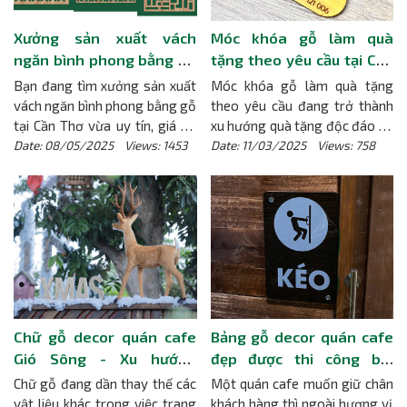
Xưởng sản xuất vách
Móc khóa gỗ làm quà
ngăn bình phong bằng gỗ
tặng theo yêu cầu tại Cần
giá rẻ tại Cần Thơ
Thơ
Bạn đang tìm xưởng sản xuất
Móc khóa gỗ làm quà tặng
vách ngăn bình phong bằng gỗ
theo yêu cầu đang trở thành
tại Cần Thơ vừa uy tín, giá rẻ,
xu hướng quà tặng độc đáo và
lại có thể làm theo yêu cầu
ý nghĩa trong những dịp đặt
Date: 08/05/2025 Views: 1453
Date: 11/03/2025 Views: 758
thiết kế riêng? Gimi Factory
biệt. Không chỉ mang vẻ đẹp
chính là lựa chọn hàng đầu, với
mộc mạc, móc khoá gỗ khắc
cam kết mang đến sản phẩm
nội dung theo yêu cầu còn thể
chất lượng, giao hàng nhanh
hiện sự mộc mạc, phù hợp với
chóng. Bài viết dưới đây sẽ
nhiều đối tượng và mục đích
giúp bạn hiểu rõ hơn về công
sử dụng. Nếu bạn đang tìm
dụng, ưu điểm và lý do vì sao
kiếm một món quà ấn tượng,
Vách ngăn bình phong lại là lựa
độc đáo và thân thiện với môi
chọn hàng đầu của nhiều gia
trường, hãy cùng khám phá
Chữ gỗ decor quán cafe
Bảng gỗ decor quán cafe
đình, quán cafe, trà sữa, spa và
những ưu điểm của móc khóa
Gió Sông - Xu hướng
đẹp được thi công bởi
các văn phòng hiện nay.
[Chi
gỗ ngay dưới đây.
[Chi tiết]
trang trí độc đáo thu hút
Gimi Factory
Chữ gỗ đang dần thay thế các
Một quán cafe muốn giữ chân
tiết]
vật liệu khác trong việc trang
khách hàng thì ngoài hương vị