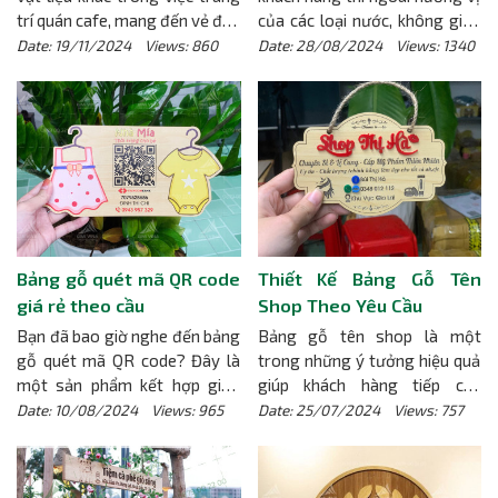
trí quán cafe, mang đến vẻ đẹp
của các loại nước, không gian
mộc mạc, gần gũi nhưng
thiết kế cũng là yếu tố khiến
Date: 19/11/2024 Views: 860
Date: 28/08/2024 Views: 1340
không kém phần tinh tế. Chữ
khách hàng muốn quay lại.
gỗ decor quán cafe không chỉ
Bảng gỗ decor là một trong
tạo điểm nhấn độc đáo mà
những lựa chọn giúp tạo nên
còn giúp quán cafe xây dựng
điểm nhấn cho quán cafe.
phong cách riêng biệt, gây ấn
Trong bài viết này, cùng tìm
tượng với khách hàng. Cùng
hiểu về bảng gỗ decor, lý do
khám phá xu hướng mới này
nên sử dụng bảng gỗ trong
tại Cafe Gió Sông – một trong
quán cafe và tại sao nên chọn
những không gian được trang
Gimi Factory để thi công bảng
Bảng gỗ quét mã QR code
Thiết Kế Bảng Gỗ Tên
trí đẹp mắt với chữ gỗ decor.
gỗ decor quán cafe.
[Chi tiết]
giá rẻ theo cầu
Shop Theo Yêu Cầu
[Chi tiết]
Bạn đã bao giờ nghe đến bảng
Bảng gỗ tên shop là một
gỗ quét mã QR code? Đây là
trong những ý tưởng hiệu quả
một sản phẩm kết hợp giữa
giúp khách hàng tiếp cận
tính thẩm mỹ của gỗ tự nhiên
thương hiệu, sản phẩm. Việc
Date: 10/08/2024 Views: 965
Date: 25/07/2024 Views: 757
và công nghệ mã QR hiện đại.
sử dụng bảng gỗ tên shop
[Chi tiết]
không chỉ mang lại vẻ đẹp mà
còn thể hiện sự sang trọng và