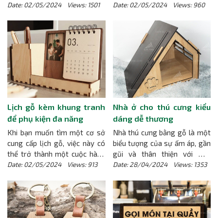
cho không gian sống và làm
thường xuyên xuất hiện. Với sự
Date: 02/05/2024 Views: 1501
Date: 02/05/2024 Views: 960
việc của mọi người.
[Chi tiết]
kết hợp giữa tính thẩm mỹ và
tính chất bảo vệ, đế lót ly gỗ
mang lại nhiều lợi ích không chỉ
về mặt chức năng mà còn về
mặt trang trí.
[Chi tiết]
Lịch gỗ kèm khung tranh
Nhà ở cho thú cưng kiểu
để phụ kiện đa năng
dáng dễ thương
Khi bạn muốn tìm một cơ sở
Nhà thú cưng bằng gỗ là một
cung cấp lịch gỗ, việc này có
biểu tượng của sự ấm áp, gần
thể trở thành một cuộc hành
gũi và thân thiện với môi
trình thú vị và đầy hứng khởi.
trường. Với vẻ đẹp tự nhiên và
Date: 02/05/2024 Views: 913
Date: 28/04/2024 Views: 1353
Việc lựa chọn một cơ sở cung
sự ấm áp mà gỗ mang lại,
cấp đúng đắn không chỉ đảm
những ngôi nhà này không chỉ
bảo bạn có được một sản
là nơi ẩn mình sau những bức
phẩm chất lượng, mà còn
tường mà còn là nơi mà tâm
mang lại trải nghiệm mua sắm
hồn của chủ nhân thể hiện.
[Chi