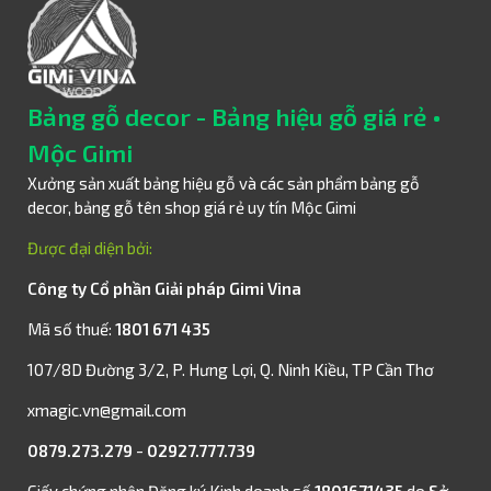
chất liệu gỗ đồng cao cấp
được bán chạy nhất nhé!
[Chi
tiết]
Bảng gỗ decor - Bảng hiệu gỗ giá rẻ •
Mộc Gimi
Xưởng sản xuất bảng hiệu gỗ và các sản phẩm bảng gỗ
decor, bảng gỗ tên shop giá rẻ uy tín Mộc Gimi
Được đại diện bởi:
Công ty Cổ phần Giải pháp Gimi Vina
Mã số thuế:
1801 671 435
107/8D Đường 3/2, P. Hưng Lợi, Q. Ninh Kiều, TP Cần Thơ
xmagic.vn@gmail.com
0879.273.279
-
02927.777.739
Giấy chứng nhận Đăng ký Kinh doanh số
1801671435
do
Sở