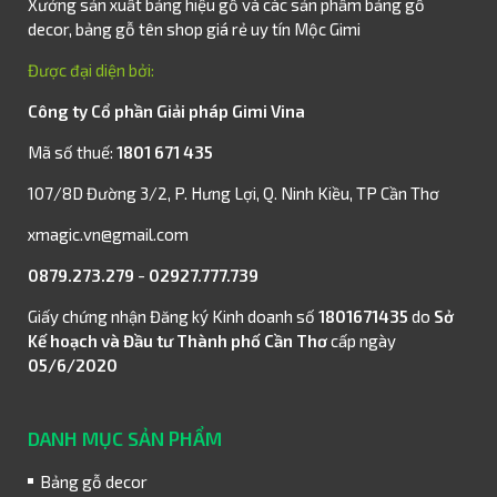
Xưởng sản xuất bảng hiệu gỗ và các sản phẩm bảng gỗ
decor, bảng gỗ tên shop giá rẻ uy tín Mộc Gimi
Được đại diện bởi:
Công ty Cổ phần Giải pháp Gimi Vina
Mã số thuế:
1801 671 435
107/8D Đường 3/2, P. Hưng Lợi, Q. Ninh Kiều, TP Cần Thơ
xmagic.vn@gmail.com
0879.273.279
-
02927.777.739
Giấy chứng nhận Đăng ký Kinh doanh số
1801671435
do
Sở
Kế hoạch và Đầu tư Thành phố Cần Thơ
cấp ngày
05/6/2020
DANH MỤC SẢN PHẨM
Bảng gỗ decor