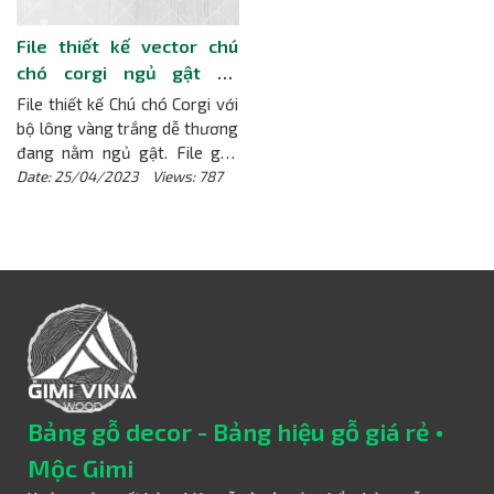
File thiết kế vector chú
chó corgi ngủ gật dễ
thương
File thiết kế Chú chó Corgi với
bộ lông vàng trắng dễ thương
đang nằm ngủ gật. File gốc
dạng vector cho bạn tùy biến,
Date: 25/04/2023 Views: 787
hiệu chỉnh dễ dàng, nhằm đáp
ứng tốt cho nhu cầu công việc
của bạn.
[Chi tiết]
Bảng gỗ decor - Bảng hiệu gỗ giá rẻ •
Mộc Gimi