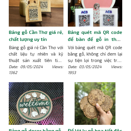
bởi giá trị sử dụng lâu dài,
thể hiện phong cách và cá
tính độc đáo của riêng bạn.
[Chi tiết]
Bảng gỗ Cần Thơ giá rẻ,
Bảng quét mã QR code
chất lượng uy tín
để bàn đế gỗ in theo
yêu cầu
Bảng gỗ giá rẻ Cần Thơ với
Với bảng quét mã QR code
chất liệu tự nhiên và kỹ
bằng gỗ, không chỉ đem lại
thuật sản xuất tiên tiến,
sự tiện lợi trong việc truy
bảng gỗ thường có tuổi thọ
cập thông tin một cách
Date: 09/05/2024 Views:
Date: 03/05/2024 Views:
1362
1953
cao và có khả năng chịu lực
nhanh chóng và dễ dàng, mà
tốt, giúp bảng này trở thành
còn tạo ra một không gian
một đối tác đáng tin cậy
làm việc sang trọng và độc
trong việc hoàn thành các
đáo. Sự kết hợp giữa tính
nhiệm vụ hàng ngày.
[Chi
chất hiện đại của công nghệ
tiết]
và vẻ đẹp tự nhiên của gỗ
mang lại một trải nghiệm
tuyệt vời cho người sử
dụng.
[Chi tiết]
Bảng gỗ decor bằng gỗ
Đế lót ly gỗ họa tiết độc