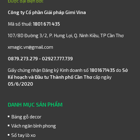
Được đại diện bởi:
Công ty Cổ phần Giải pháp Gimi Vina
Mã số thuế:
1801 671 435
107/8D Đường 3/2, P. Hưng Lợi, Q. Ninh Kiều, TP Cần Thơ
xmagic.vn@gmail.com
0879.273.279
-
02927.777.739
Giấy chứng nhận Đăng ký Kinh doanh số
1801671435
do
Sở
Kế hoạch và Đầu tư Thành phố Cần Thơ
cấp ngày
05/6/2020
DANH MỤC SẢN PHẨM
Bảng gỗ decor
Vách ngăn bình phong
Sổ tay lò xo