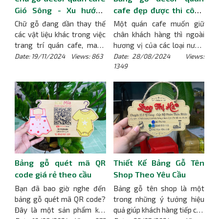
nhiều gia đình, quán cafe, trà
ưu điểm của móc khóa gỗ
Gió Sông - Xu hướng
cafe đẹp được thi công
sữa, spa và các văn phòng
ngay dưới đây.
[Chi tiết]
trang trí độc đáo thu
bởi Gimi Factory
Chữ gỗ đang dần thay thế
Một quán cafe muốn giữ
hiện nay.
[Chi tiết]
hút
các vật liệu khác trong việc
chân khách hàng thì ngoài
trang trí quán cafe, mang
hương vị của các loại nước,
đến vẻ đẹp mộc mạc, gần
không gian thiết kế cũng là
Date: 19/11/2024 Views: 863
Date: 28/08/2024 Views:
1349
gũi nhưng không kém phần
yếu tố khiến khách hàng
tinh tế. Chữ gỗ decor quán
muốn quay lại. Bảng gỗ
cafe không chỉ tạo điểm
decor là một trong những
nhấn độc đáo mà còn giúp
lựa chọn giúp tạo nên điểm
quán cafe xây dựng phong
nhấn cho quán cafe. Trong
cách riêng biệt, gây ấn
bài viết này, cùng tìm hiểu về
tượng với khách hàng. Cùng
bảng gỗ decor, lý do nên sử
khám phá xu hướng mới này
dụng bảng gỗ trong quán
tại Cafe Gió Sông – một
cafe và tại sao nên chọn
Bảng gỗ quét mã QR
Thiết Kế Bảng Gỗ Tên
trong những không gian
Gimi Factory để thi công
được trang trí đẹp mắt với
bảng gỗ decor quán cafe.
code giá rẻ theo cầu
Shop Theo Yêu Cầu
chữ gỗ decor.
[Chi tiết]
[Chi tiết]
Bạn đã bao giờ nghe đến
Bảng gỗ tên shop là một
bảng gỗ quét mã QR code?
trong những ý tưởng hiệu
Đây là một sản phẩm kết
quả giúp khách hàng tiếp cận