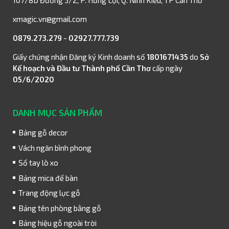
107/8D Đường 3/2, P. Hưng Lợi, Q. Ninh Kiều, TP Cần Thơ
xmagic.vn@gmail.com
0879.273.279
-
02927.777.739
Giấy chứng nhận Đăng ký Kinh doanh số
1801671435
do
Sở
Kế hoạch và Đầu tư Thành phố Cần Thơ
cấp ngày
05/6/2020
DANH MỤC SẢN PHẨM
Bảng gỗ decor
Vách ngăn bình phong
Sổ tay lò xo
Bảng mica để bàn
Trang động lực gỗ
Bảng tên phòng bằng gỗ
Bảng hiệu gỗ ngoài trời