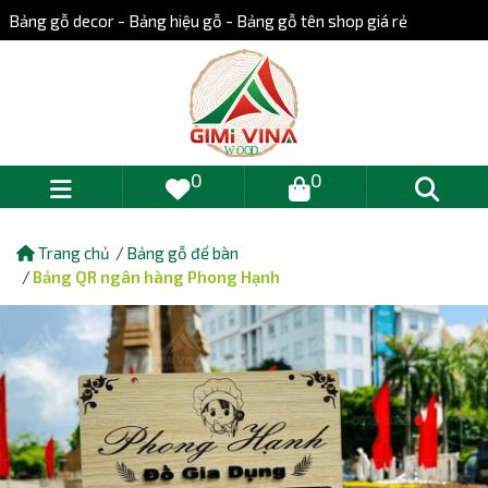
Bảng gỗ decor - Bảng hiệu gỗ - Bảng gỗ tên shop giá rẻ
0
0
Trang chủ
Bảng gỗ để bàn
Bảng QR ngân hàng Phong Hạnh