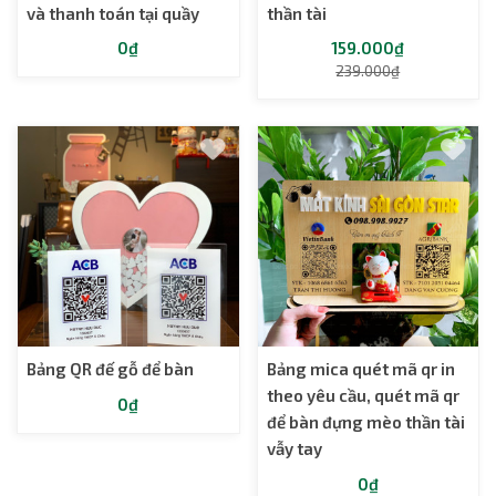
và thanh toán tại quầy
thần tài
0₫
159.000₫
239.000₫
Bảng QR đế gỗ để bàn
Bảng mica quét mã qr in
theo yêu cầu, quét mã qr
0₫
để bàn đựng mèo thần tài
vẫy tay
0₫