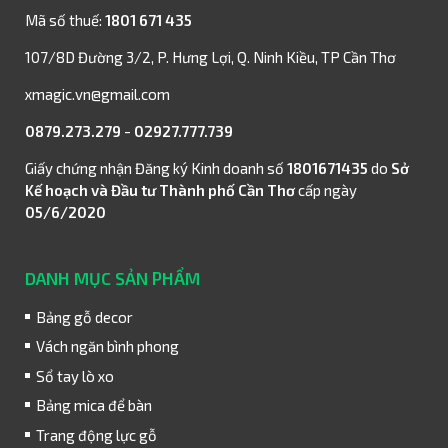
Mã số thuế:
1801 671 435
107/8D Đường 3/2, P. Hưng Lợi, Q. Ninh Kiều, TP Cần Thơ
xmagic.vn@gmail.com
0879.273.279
-
02927.777.739
Giấy chứng nhận Đăng ký Kinh doanh số
1801671435
do
Sở
Kế hoạch và Đầu tư Thành phố Cần Thơ
cấp ngày
05/6/2020
DANH MỤC SẢN PHẨM
Bảng gỗ decor
Vách ngăn bình phong
Sổ tay lò xo
Bảng mica để bàn
Trang động lực gỗ