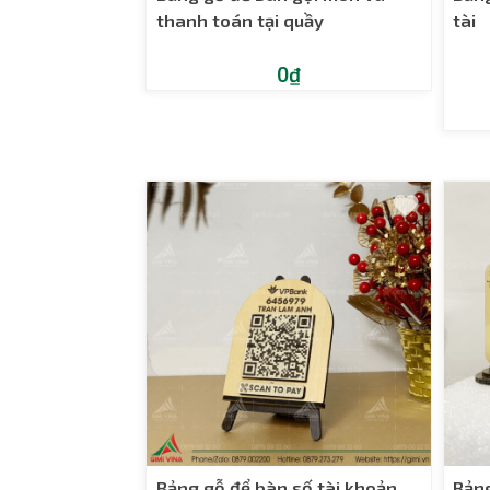
thanh toán tại quầy
tài
0₫
Bảng gỗ để bàn số tài khoản
Bảng