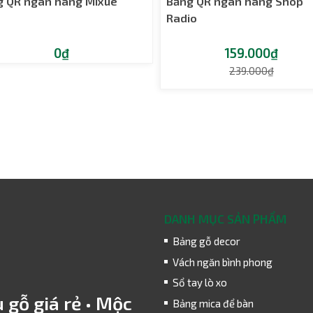
g QR ngân hàng Mixue
Bảng QR ngân hàng Shop
Radio
0₫
159.000₫
239.000₫
DANH MỤC SẢN PHẨM
Bảng gỗ decor
Vách ngăn bình phong
Sổ tay lò xo
 gỗ giá rẻ • Mộc
Bảng mica để bàn