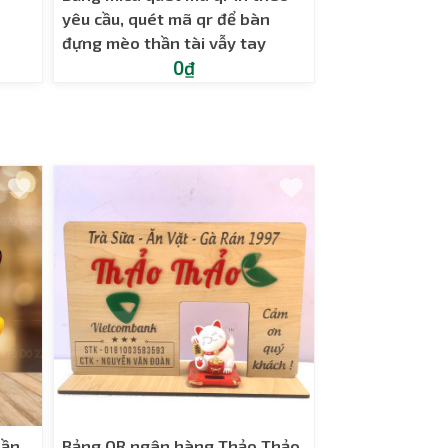
yêu cầu, quét mã qr để bàn
đựng mèo thần tài vẫy tay
0₫
hần
Bảng QR ngân hàng Thảo Thảo