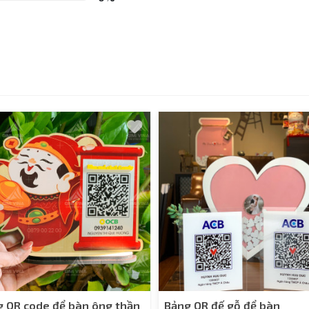
g QR code để bàn ông thần
Bảng QR đế gỗ để bàn