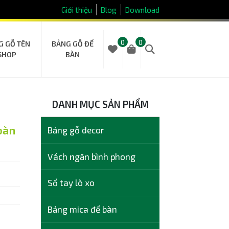
Giới thiệu
Blog
Download
0
0
G GỖ TÊN
BẢNG GỖ ĐỂ
SHOP
BÀN
DANH MỤC SẢN PHẨM
bàn
Bảng gỗ decor
Vách ngăn bình phong
Sổ tay lò xo
Bảng mica để bàn