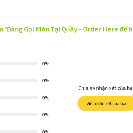
m "Bảng Gọi Món Tại Quầy - Order Here để 
0%
0%
Chia sẻ nhận xét của b
0%
Viết nhận xét của bạn
0%
0%