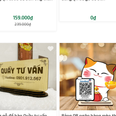
159.000₫
0₫
239.000₫
 gỗ để bàn Quầy tư vấn
Bảng QR ngân hàng mèo t