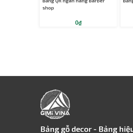
Bảng QR ngân hàng Barber
Bản
shop
0₫
Bảng gỗ decor - Bảng hiệu