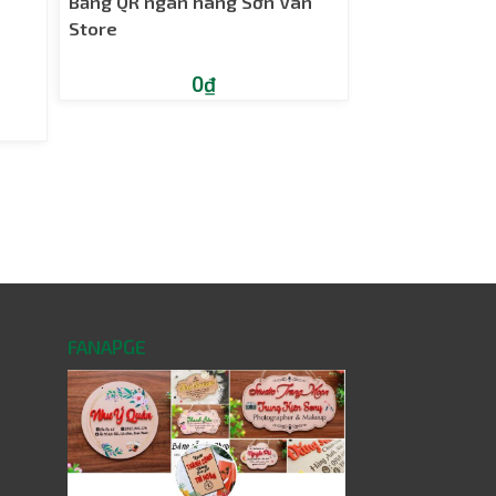
Bảng QR ngân hàng Sơn Vân
Store
0₫
FANAPGE