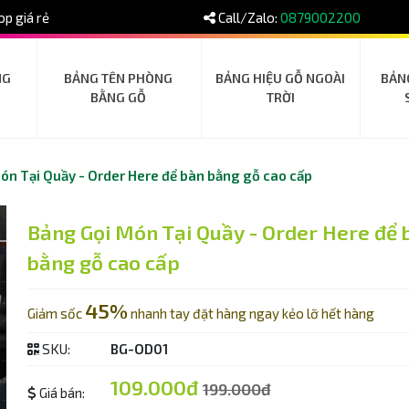
p giá rẻ
Call/Zalo:
0879002200
NG
BẢNG TÊN PHÒNG
BẢNG HIỆU GỖ NGOÀI
BẢN
BẰNG GỖ
TRỜI
ón Tại Quầy - Order Here để bàn bằng gỗ cao cấp
Bảng Gọi Món Tại Quầy - Order Here để 
bằng gỗ cao cấp
45%
Giảm sốc
nhanh tay đặt hàng ngay kẻo lỡ hết hàng
SKU:
BG-OD01
109.000đ
199.000đ
Giá bán: