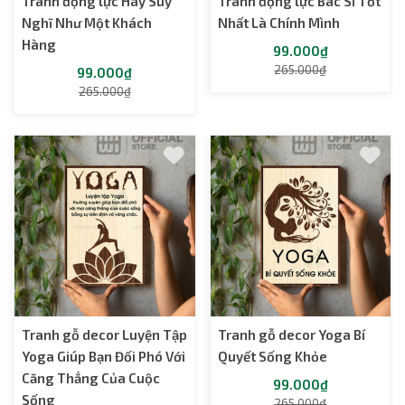
Tranh động lực Hãy Suy
Tranh động lực Bác Sĩ Tốt
Nghĩ Như Một Khách
Nhất Là Chính Mình
Hàng
99.000₫
265.000₫
99.000₫
265.000₫
Tranh gỗ decor Luyện Tập
Tranh gỗ decor Yoga Bí
Yoga Giúp Bạn Đối Phó Với
Quyết Sống Khỏe
Căng Thẳng Của Cuộc
99.000₫
Sống
265.000₫