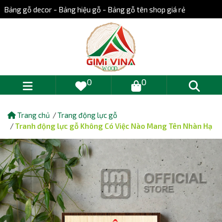
Bảng gỗ decor - Bảng hiệu gỗ - Bảng gỗ tên shop giá rẻ
0
0
Trang chủ
Trang động lực gỗ
Tranh động lực gỗ Không Có Việc Nào Mang Tên Nhàn Hạ