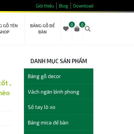
Giới thiệu
Blog
Download
0
0
G GỖ TÊN
BẢNG GỖ ĐỂ
SHOP
BÀN
DANH MỤC SẢN PHẨM
Bảng gỗ decor
ốt ,
Vách ngăn bình phong
mèo
Sổ tay lò xo
Bảng mica để bàn