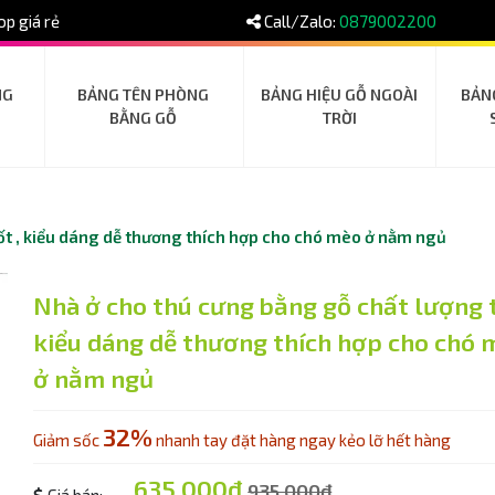
p giá rẻ
Call/Zalo:
0879002200
NG
BẢNG TÊN PHÒNG
BẢNG HIỆU GỖ NGOÀI
BẢN
BẰNG GỖ
TRỜI
ốt , kiểu dáng dễ thương thích hợp cho chó mèo ở nằm ngủ
Nhà ở cho thú cưng bằng gỗ chất lượng t
kiểu dáng dễ thương thích hợp cho chó 
ở nằm ngủ
32%
Giảm sốc
nhanh tay đặt hàng ngay kẻo lỡ hết hàng
635.000đ
935.000đ