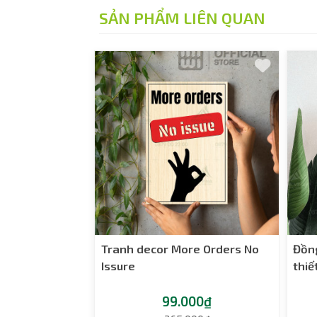
SẢN PHẨM LIÊN QUAN
Tranh decor More Orders No
Đồn
Issure
thiế
99.000₫