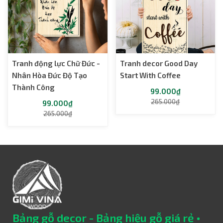
Tranh động lực Chữ Đức -
Tranh decor Good Day
Nhân Hòa Đức Độ Tạo
Start With Coffee
Thành Công
99.000₫
265.000₫
99.000₫
265.000₫
Bảng gỗ decor - Bảng hiệu gỗ giá rẻ •