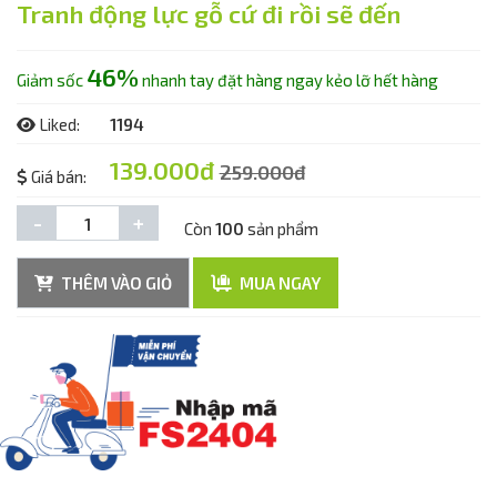
Tranh động lực gỗ cứ đi rồi sẽ đến
46%
Giảm sốc
nhanh tay đặt hàng ngay kẻo lỡ hết hàng
Liked:
1194
139.000đ
259.000đ
Giá bán:
-
+
Còn
100
sản phẩm
THÊM VÀO GIỎ
MUA NGAY