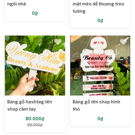
ngôi nhà
mặt mèo dễ thương treo
tường
0₫
0₫
Bảng gỗ hashtag tên
Bảng gỗ tên shop hình
shop cầm tay
thỏ
80.000₫
0₫
99.000₫