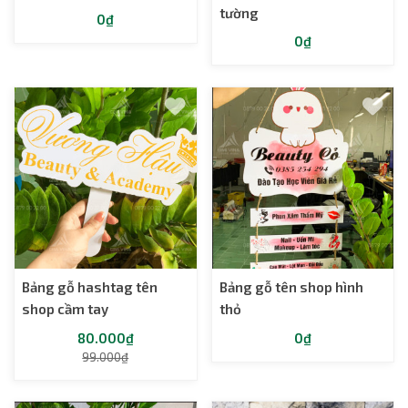
tường
0₫
0₫
Bảng gỗ hashtag tên
Bảng gỗ tên shop hình
shop cầm tay
thỏ
80.000₫
0₫
99.000₫